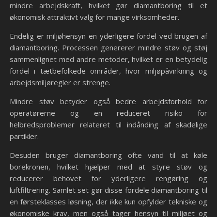
mindre arbejdskraft, hvilket gør diamantboring til et
økonomisk attraktivt valg for mange virksomheder.
Endelig er miljøhensyn en yderligere fordel ved brugen af
diamantboring. Processen genererer mindre støv og støj
sammenlignet med andre metoder, hvilket er en betydelig
fordel i tætbefolkede områder, hvor miljøpåvirkning og
arbejdsmiljøregler er strenge.
Mindre støv betyder også bedre arbejdsforhold for
operatørerne og en reduceret risiko for
helbredsproblemer relateret til indånding af skadelige
partikler.
Desuden bruger diamantboring ofte vand til at køle
borekronen, hvilket hjælper med at styre støv og
reducerer behovet for yderligere rengøring og
luftfiltrering. Samlet set gør disse fordele diamantboring til
en førsteklasses løsning, der ikke kun opfylder tekniske og
økonomiske krav, men også tager hensyn til miljøet og