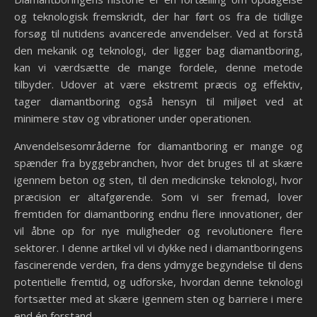
og teknologisk fremskridt, der har ført os fra de tidlige
forsøg til nutidens avancerede anvendelser. Ved at forstå
den mekanik og teknologi, der ligger bag diamantboring,
kan vi værdsætte de mange fordele, denne metode
tilbyder. Udover at være ekstremt præcis og effektiv,
tager diamantboring også hensyn til miljøet ved at
minimere støv og vibrationer under operationen.
Anvendelsesområderne for diamantboring er mange og
spænder fra byggebranchen, hvor det bruges til at skære
igennem beton og sten, til den medicinske teknologi, hvor
præcision er altafgørende. Som vi ser fremad, lover
fremtiden for diamantboring endnu flere innovationer, der
vil åbne op for nye muligheder og revolutionere flere
sektorer. I denne artikel vil vi dykke ned i diamantboringens
fascinerende verden, fra dens ydmyge begyndelse til dens
potentielle fremtid, og udforske, hvordan denne teknologi
fortsætter med at skære igennem sten og barriere i mere
end én forstand.