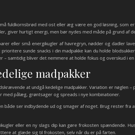
 små fuldkornsbrød med ost eller æg være en god løsning, som er 
dler, giver hurtigt energi, men bør nydes med måde på grund af de
rer eller små energikugler af havregryn, nødder og dadler laves
at prioritere sunde snacks i din madpakke kan du holde blodsukker
r – samtidig bliver det nemmere at holde fokus og overskud i en 
edelige madpakker
skrævende at undgå kedelige madpakker. Variation er nøglen – pr
lér med pålæg, grøntsager og spreads i nye kombinationer.
n både ser indbydende ud og smager af noget. Brug rester fra af
ugler eller en ny slags dip kan gøre frokosten spændende. Hu
ttere at glæde sig til frokosten, selv når du er på farten.