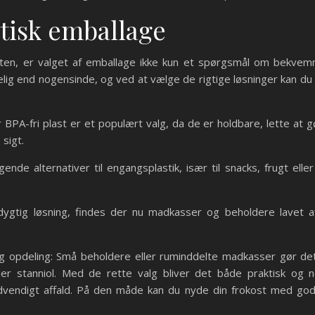
ktisk emballage
farten, er valget af emballage ikke kun et spørgsmål om bekve
elig end nogensinde, og ved at vælge de rigtige løsninger kan du
r BPA-fri plast er et populært valg, da de er holdbare, lette at 
sigt.
ende alternativer til engangsplastik, især til snacks, frugt ell
tig løsning, findes der nu madkasser og beholdere lavet af
 opdeling: Små beholdere eller ruminddelte madkasser gør det
ler stanniol. Med de rette valg bliver det både praktisk og n
vendigt affald. På den måde kan du nyde din frokost med god 