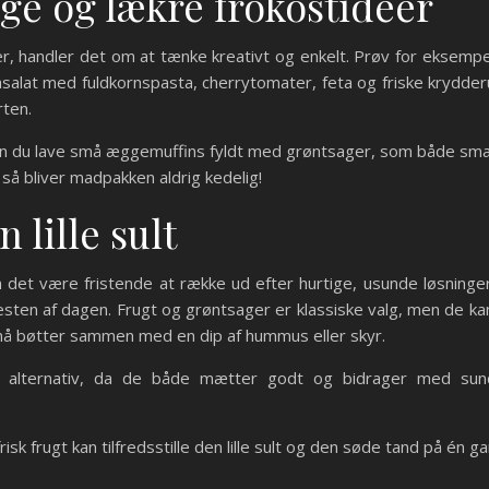
tige og lækre frokostidéer
er, handler det om at tænke kreativt og enkelt. Prøv for eks
tasalat med fuldkornspasta, cherrytomater, feta og friske krydder
ten.
kan du lave små æggemuffins fyldt med grøntsager, som både smag
så bliver madpakken aldrig kedelig!
 lille sult
n det være fristende at række ud efter hurtige, usunde løsninge
esten af dagen. Frugt og grøntsager er klassiske valg, men de ka
små bøtter sammen med en dip af hummus eller skyr.
 alternativ, da de både mætter godt og bidrager med sun
 frugt kan tilfredsstille den lille sult og den søde tand på én ga