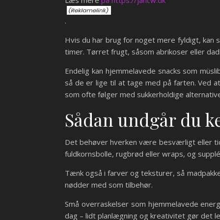
Læs mere
på https://jancw.dk
.
Hvis du har brug for noget mere fyldigt, kan
timer. Tørret frugt, såsom abrikoser eller da
Endelig kan hjemmelavede snacks som müsliba
så de er lige til at tage med på farten. Ved 
som ofte følger med sukkerholdige alternative
Sådan undgår du k
Det behøver hverken være besværligt eller tid
fuldkornsbolle, rugbrød eller wraps, og supp
Tænk også i farver og teksturer, så madpakke
nødder med som tilbehør.
Små overraskelser som hjemmelavede energik
dag – lidt planlægning og kreativitet gør det le