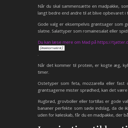
Når du skal sammensætte en madpakke, som sk
langt bedre end andre til at blive opbevaret i
Gode valg er eksempelvis grøntsager som gul
slatne. Salattyper som romainesalat eller spi
Du kan læse mere om Mad på https://tjatter.
.
Når det kommer til protein, er kogte æg, kyll
timer.
Ostetyper som feta, mozzarella eller fast o
grøntsagerne mister sprødhed, kan det være e
Rugbrød, grovboller eller tortillas er gode v
bananer perfekte som søde indslag, da de ikk
uden for køleskab, får du en madpakke, der bå