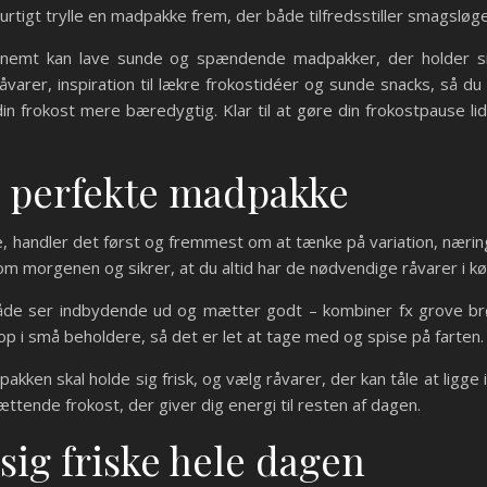
rtigt trylle en madpakke frem, der både tilfredsstiller smagsløge
 du nemt kan lave sunde og spændende madpakker, der holder s
råvarer, inspiration til lækre frokostidéer og sunde snacks, så d
e din frokost mere bæredygtig. Klar til at gøre din frokostpaus
n perfekte madpakke
 handler det først og fremmest om at tænke på variation, næring
m morgenen og sikrer, at du altid har de nødvendige råvarer i kø
både ser indbydende ud og mætter godt – kombiner fx grove br
op i små beholdere, så det er let at tage med og spise på farten.
kken skal holde sig frisk, og vælg råvarer, der kan tåle at ligge i
nde frokost, der giver dig energi til resten af dagen.
sig friske hele dagen