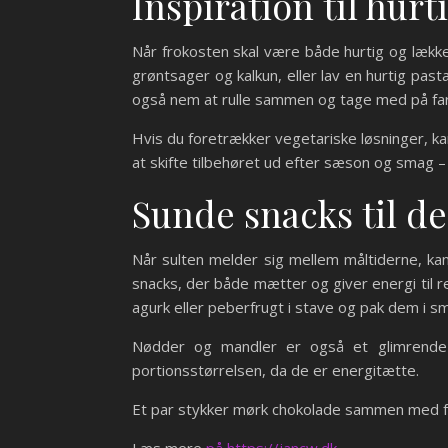
Inspiration til hur
Når frokosten skal være både hurtig og lækk
grøntsager og kalkun, eller lav en hurtig pas
også nem at rulle sammen og tage med på far
Hvis du foretrækker vegetariske løsninger, 
at skifte tilbehøret ud efter sæson og smag – 
Sunde snacks til den
Når sulten melder sig mellem måltiderne, ka
snacks, der både mætter og giver energi til r
agurk eller peberfrugt i stave og pak dem i 
Nødder og mandler er også et glimrende
portionsstørrelsen, da de er energitætte.
Et par stykker mørk chokolade sammen med frisk