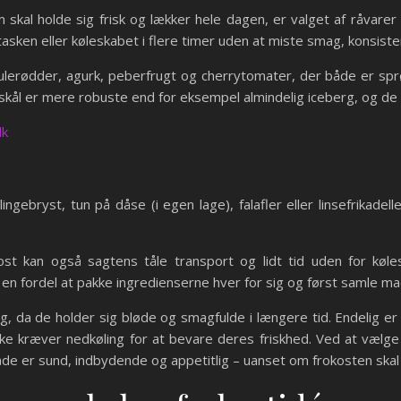
al holde sig frisk og lækker hele dagen, er valget af råvarer 
 tasken eller køleskabet i flere timer uden at miste smag, konsist
erødder, agurk, peberfrugt og cherrytomater, der både er sprøde
dskål er mere robuste end for eksempel almindelig iceberg, og de 
dk
ingebryst, tun på dåse (i egen lage), falafler eller linsefrikadel
st kan også sagtens tåle transport og lidt tid uden for køles
n fordel at pakke ingredienserne hver for sig og først samle mad
alg, da de holder sig bløde og smagfulde i længere tid. Endelig er
e kræver nedkøling for at bevare deres friskhed. Ved at vælge 
de er sund, indbydende og appetitlig – uanset om frokosten skal s