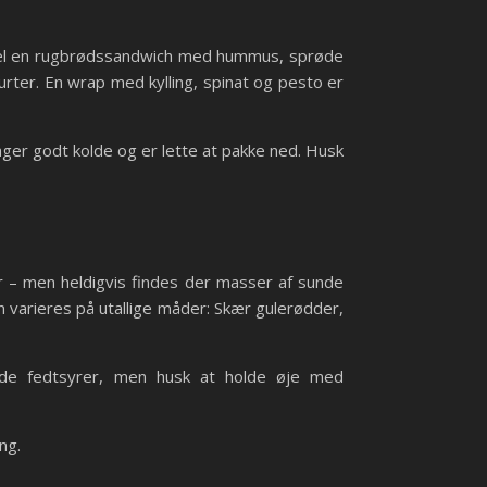
empel en rugbrødssandwich med hummus, sprøde
urter. En wrap med kylling, spinat og pesto er
er godt kolde og er lette at pakke ned. Husk
r – men heldigvis findes der masser af sunde
n varieres på utallige måder: Skær gulerødder,
de fedtsyrer, men husk at holde øje med
ng.