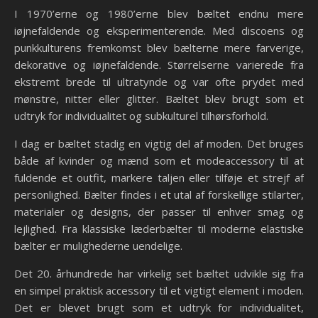
I 1970’erne og 1980’erne blev bæltet endnu mere
iøjnefaldende og eksperimenterende. Med discoens og
punkkulturens fremkomst blev bælterne mere farverige,
dekorative og iøjnefaldende. Størrelserne varierede fra
ekstremt brede til ultratynde og var ofte prydet med
mønstre, nitter eller glitter. Bæltet blev brugt som et
udtryk for individualitet og subkulturel tilhørsforhold.
I dag er bæltet stadig en vigtig del af moden. Det bruges
både af kvinder og mænd som et modeaccessory til at
fuldende et outfit, markere taljen eller tilføje et strejf af
personlighed. Bælter findes i et utal af forskellige stilarter,
materialer og designs, der passer til enhver smag og
lejlighed. Fra klassiske læderbælter til moderne elastiske
bælter er mulighederne uendelige.
Det 20. århundrede har virkelig set bæltet udvikle sig fra
en simpel praktisk accessory til et vigtigt element i moden.
Det er blevet brugt som et udtryk for individualitet,