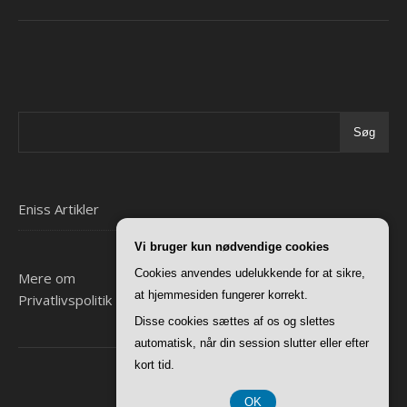
Søg
Eniss Artikler
Vi bruger kun nødvendige cookies
Cookies anvendes udelukkende for at sikre,
Mere om
at hjemmesiden fungerer korrekt.
Privatlivspolitik
Disse cookies sættes af os og slettes
automatisk, når din session slutter eller efter
kort tid.
Ashe Tema af
WP Royal
.
OK