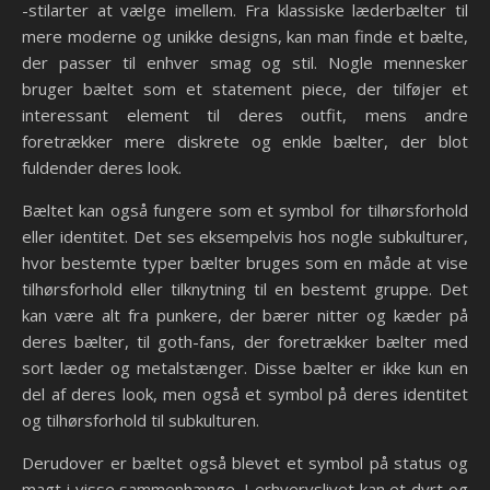
-stilarter at vælge imellem. Fra klassiske læderbælter til
mere moderne og unikke designs, kan man finde et bælte,
der passer til enhver smag og stil. Nogle mennesker
bruger bæltet som et statement piece, der tilføjer et
interessant element til deres outfit, mens andre
foretrækker mere diskrete og enkle bælter, der blot
fuldender deres look.
Bæltet kan også fungere som et symbol for tilhørsforhold
eller identitet. Det ses eksempelvis hos nogle subkulturer,
hvor bestemte typer bælter bruges som en måde at vise
tilhørsforhold eller tilknytning til en bestemt gruppe. Det
kan være alt fra punkere, der bærer nitter og kæder på
deres bælter, til goth-fans, der foretrækker bælter med
sort læder og metalstænger. Disse bælter er ikke kun en
del af deres look, men også et symbol på deres identitet
og tilhørsforhold til subkulturen.
Derudover er bæltet også blevet et symbol på status og
magt i visse sammenhænge. I erhvervslivet kan et dyrt og