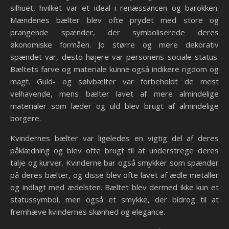
silhuet, hvilket var et ideal i renæssancen og barokken.
Mændenes bælter blev ofte prydet med store og
prangende spænder, der symboliserede deres
økonomiske formåen. Jo større og mere dekorativ
spændet var, desto højere var personens sociale status.
Bæltets farve og materiale kunne også indikere rigdom og
magt. Guld- og sølvbælter var forbeholdt de mest
velhavende, mens bælter lavet af mere almindelige
materialer som læder og uld blev brugt af almindelige
borgere.
Kvindernes bælter var ligeledes en vigtig del af deres
påklædning og blev ofte brugt til at understrege deres
talje og kurver. Kvinderne bar også smykker som spænder
på deres bælter, og disse blev ofte lavet af ædle metaller
og indlagt med ædelsten. Bæltet blev dermed ikke kun et
statussymbol, men også et smykke, der bidrog til at
fremhæve kvindernes skønhed og elegance.