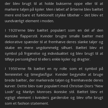
der blev brugt til at holde bukserne oppe eller til at
markere taljen på kjoler. Men i løbet af årtierne blev bæltet
mere end bare et funktionelt stykke tilbehør – det blev et
uundværligt element i moden.
I 1920’erne blev bæltet populært som en del af den
ikoniske flapperstil. Kvinder brugte smalle bælter med
dekorative spænder til at fremhæve deres slanke taljer og
skabe en mere ungdommelig silhuet. Bæltet blev et
symbol på frigørelse og individualitet og blev brugt til at
tilføje personlighed til ellers enkle kjoler og dragter.
I 1950’erne fik bæltet en ny rolle som et symbol på
femininitet og timeglasfigur. Kvinder begyndte at bruge
brede bælter, der markerede taljen og fremhævede deres
kurver. Dette blev især populært med Christian Diors “New
Look” og Marilyn Monroes ikoniske stil. Bæltet blev et
vigtigt element i kvinders garderobe og blev ofte brugt
som et fashion statement.