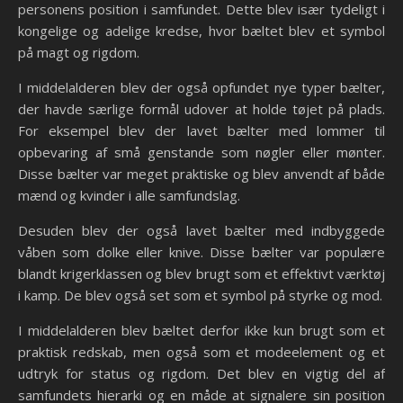
personens position i samfundet. Dette blev især tydeligt i
kongelige og adelige kredse, hvor bæltet blev et symbol
på magt og rigdom.
I middelalderen blev der også opfundet nye typer bælter,
der havde særlige formål udover at holde tøjet på plads.
For eksempel blev der lavet bælter med lommer til
opbevaring af små genstande som nøgler eller mønter.
Disse bælter var meget praktiske og blev anvendt af både
mænd og kvinder i alle samfundslag.
Desuden blev der også lavet bælter med indbyggede
våben som dolke eller knive. Disse bælter var populære
blandt krigerklassen og blev brugt som et effektivt værktøj
i kamp. De blev også set som et symbol på styrke og mod.
I middelalderen blev bæltet derfor ikke kun brugt som et
praktisk redskab, men også som et modeelement og et
udtryk for status og rigdom. Det blev en vigtig del af
samfundets hierarki og en måde at signalere sin position