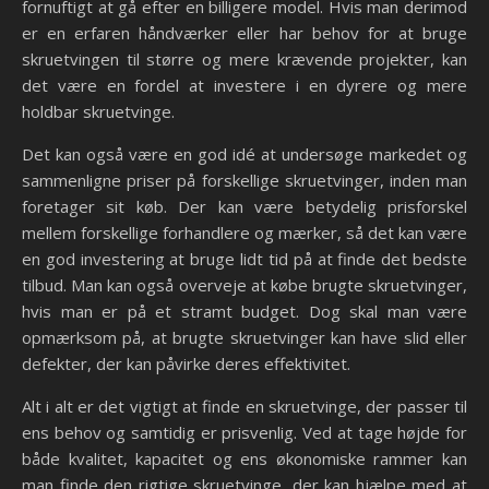
fornuftigt at gå efter en billigere model. Hvis man derimod
er en erfaren håndværker eller har behov for at bruge
skruetvingen til større og mere krævende projekter, kan
det være en fordel at investere i en dyrere og mere
holdbar skruetvinge.
Det kan også være en god idé at undersøge markedet og
sammenligne priser på forskellige skruetvinger, inden man
foretager sit køb. Der kan være betydelig prisforskel
mellem forskellige forhandlere og mærker, så det kan være
en god investering at bruge lidt tid på at finde det bedste
tilbud. Man kan også overveje at købe brugte skruetvinger,
hvis man er på et stramt budget. Dog skal man være
opmærksom på, at brugte skruetvinger kan have slid eller
defekter, der kan påvirke deres effektivitet.
Alt i alt er det vigtigt at finde en skruetvinge, der passer til
ens behov og samtidig er prisvenlig. Ved at tage højde for
både kvalitet, kapacitet og ens økonomiske rammer kan
man finde den rigtige skruetvinge, der kan hjælpe med at