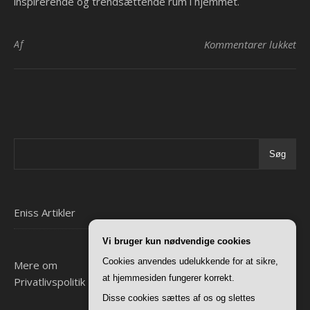
inspirerende og trendsættende rum i hjemmet.
til
Af
Kommentarer lukket
Søg
Eniss Artikler
Vi bruger kun nødvendige cookies
Cookies anvendes udelukkende for at sikre,
Mere om
at hjemmesiden fungerer korrekt.
Privatlivspolitik
Disse cookies sættes af os og slettes