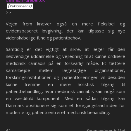
Cannabis-dråber.dk
>>
Vejen frem kræver også en mere fleksibel og
evidensbaseret lovgivning, der kan tilpasse sig nye
videnskabelige fund og patientbehov.
Samtidig er det vigtigt at sikre, at læger får den
nødvendige uddannelse og vejledning til at kunne ordinere
medicinsk cannabis på en forsvarlig måde. Et tættere
samarbejde mellem lægefaglige organisationer,
forskningsinstitutioner og patientforeninger vil desuden
kunne fremme en mere holistisk tilgang til
patientbehandling, hvor medicinsk cannabis kan indgå som
en værdifuld komponent. Med en sådan tilgang kan
Danmark positionere sig som et foregangsland inden for
moderne og patientcentreret medicinsk behandling.
til
Af
Kommentarer lukket