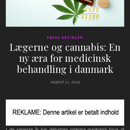
ENISS ARTIKLER
Lægerne og cannabis: En
ny æra for medicinsk
behandling i danmark
august 12, 2024
I de seneste år har debatten omkring medicinsk brug af