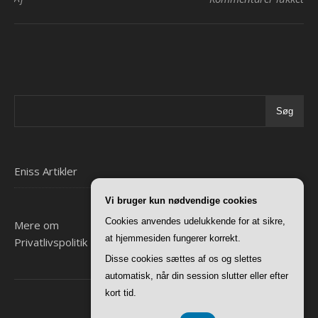
Søg
Eniss Artikler
Vi bruger kun nødvendige cookies
Cookies anvendes udelukkende for at sikre,
Mere om
at hjemmesiden fungerer korrekt.
Privatlivspolitik
Disse cookies sættes af os og slettes
automatisk, når din session slutter eller efter
kort tid.
Ashe Tema af
WP Royal
.