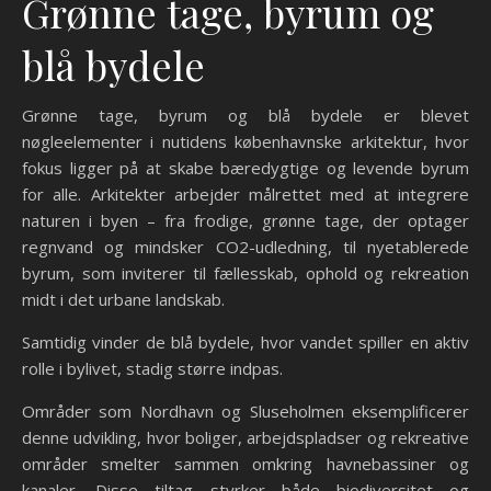
Grønne tage, byrum og
blå bydele
Grønne tage, byrum og blå bydele er blevet
nøgleelementer i nutidens københavnske arkitektur, hvor
fokus ligger på at skabe bæredygtige og levende byrum
for alle. Arkitekter arbejder målrettet med at integrere
naturen i byen – fra frodige, grønne tage, der optager
regnvand og mindsker CO2-udledning, til nyetablerede
byrum, som inviterer til fællesskab, ophold og rekreation
midt i det urbane landskab.
Samtidig vinder de blå bydele, hvor vandet spiller en aktiv
rolle i bylivet, stadig større indpas.
Områder som Nordhavn og Sluseholmen eksemplificerer
denne udvikling, hvor boliger, arbejdspladser og rekreative
områder smelter sammen omkring havnebassiner og
kanaler. Disse tiltag styrker både biodiversitet og