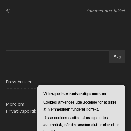
til
Af
Kommentarer lukket
Søg
Eniss Artikler
Vi bruger kun nødvendige cookies
Cookies anvendes udelukkende for at sikre,
Mere om
at hjemmesiden fungerer korrekt.
Privatlivspolitik
Disse cookies sættes af os og slettes
automatisk, når din session slutter eller efter