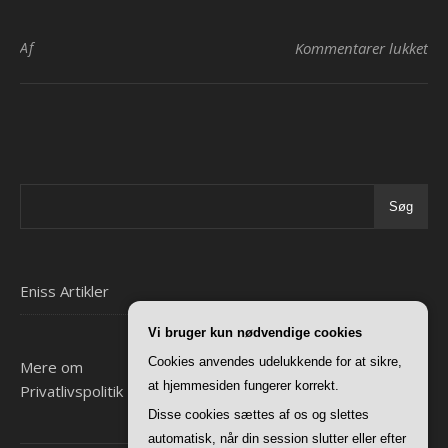
til
Af
Kommentarer lukket
Søg
Eniss Artikler
Vi bruger kun nødvendige cookies
Cookies anvendes udelukkende for at sikre,
Mere om
at hjemmesiden fungerer korrekt.
Privatlivspolitik
Disse cookies sættes af os og slettes
automatisk, når din session slutter eller efter