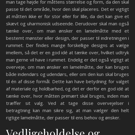
man tage højde for måttens størrelse og form, da den skal
passe til det område, hvor den skal placeres. Det er vigtigt
at måtten ikke er for stor eller for lille, da det kan give et
skævt og uharmonisk udseende. Derudover skal man også
tænke over, om man ønsker en lamelmåtte med et
bestemt mønster eller design, der passer til indretningen i
rummet. Der findes mange forskellige designs at vælge
imellem, så det er en god idé at tænke over, hvilket udtryk
man gerne vil have i rummet. Endelig er det også vigtigt at
overveje, om man ønsker en lamelmåtte, der kan bruges
både indendørs og udendørs, eller om den kun skal bruges
til én af disse formål. Dette kan have betydning for valget
af materiale og holdbarhed, og det er derfor en god idé at
tænke over, hvor måtten primært skal bruges, inden man
træffer sit valg. Ved at tage disse overvejelser i
betragtning kan man sikre sig, at man vælger den helt
rigtige lamelmåtte, der passer til ens behov og ønsker.
Vedligeholdelse og