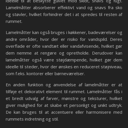
ideelle til at beskytte gulvet mod skidt, snavs og fugt.
Lamelmåtter absorberer effektivt vand og snavs fra sko
og støvler, hvilket forhindrer det i at spredes til resten af
rummet.
Lamelmåtter kan også bruges i køkkener, badeværelser og
andre områder, hvor der er risiko for vandspild. Deres
overflade er ofte vandtæt eller vandafvisende, hvilket gør
dem nemme at rengøre og opretholde. Derudover kan
lamelmåtter også være støjdæmpende, hvilket gør dem
ideelle til steder, hvor der ønskes en reduceret støjniveau,
som f.eks. kontorer eller børneværelser.
En anden funktion og anvendelse af lamelmåtter er at
tilføje et dekorativt element til rummet. Lamelmåtter fås i
et bredt udvalg af farver, mønstre og teksturer, hvilket
giver mulighed for at skabe et personligt og unikt udtryk.
De kan bruges til at accentuere eller harmonisere med
rummets indretning og stil.