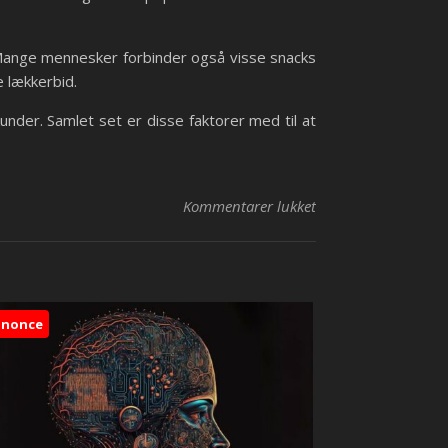
. Mange mennesker forbinder også visse snacks
e lækkerbid.
kunder. Samlet set er disse faktorer med til at
til De mest populær
Kommentarer lukket
nnonce