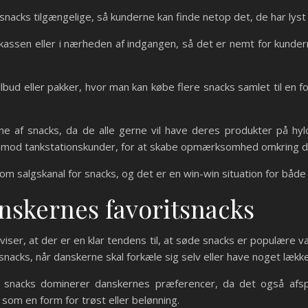
snacks tilgængelige, så kunderne kan finde netop det, de har lyst t
kassen eller i nærheden af indgangen, så det er nemt for kunderne
lbud eller pakker, hvor man kan købe flere snacks samlet til en fo
e af snacks, da de alle gerne vil have deres produkter på hyl
t mod tankstationskunder, for at skabe opmærksomhed omkring d
 som salgskanal for snacks, og det er en win-win situation for bå
nskernes favoritsnacks
iser, at der er en klar tendens til, at søde snacks er populære va
 snacks, når danskerne skal forkæle sig selv eller have noget lækk
 snacks dominerer danskernes præferencer, da det også afsp
som en form for trøst eller belønning.