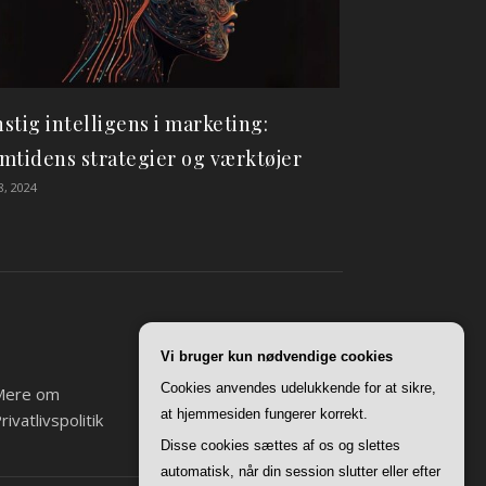
stig intelligens i marketing:
mtidens strategier og værktøjer
8, 2024
Vi bruger kun nødvendige cookies
Cookies anvendes udelukkende for at sikre,
Mere om
at hjemmesiden fungerer korrekt.
rivatlivspolitik
Disse cookies sættes af os og slettes
automatisk, når din session slutter eller efter