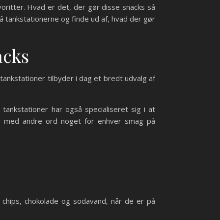
oritter. Hvad er det, der gør disse snacks så
å tankstationerne og finde ud af, hvad der gør
acks
ankstationer tilbyder i dag et bredt udvalg af
nkstationer har også specialiseret sig i at
r er med andre ord noget for enhver smag på
chips, chokolade og sodavand, når de er på