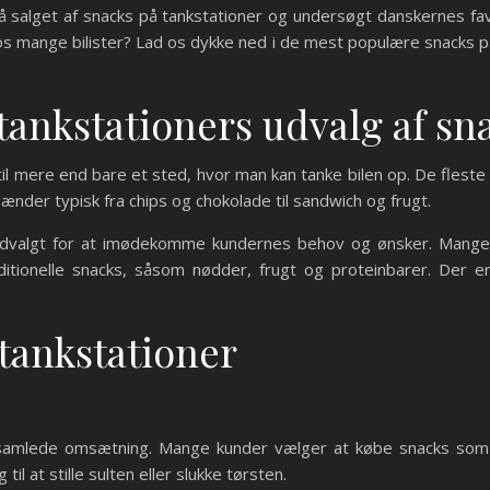
å salget af snacks på tankstationer og undersøgt danskernes fav
os mange bilister? Lad os dykke ned i de mest populære snacks p
ankstationers udvalg af sn
il mere end bare et sted, hvor man kan tanke bilen op. De fleste t
pænder typisk fra chips og chokolade til sandwich og frugt.
udvalgt for at imødekomme kundernes behov og ønsker. Mange ta
raditionelle snacks, såsom nødder, frugt og proteinbarer. De
 tankstationer
s samlede omsætning. Mange kunder vælger at købe snacks som 
il at stille sulten eller slukke tørsten.