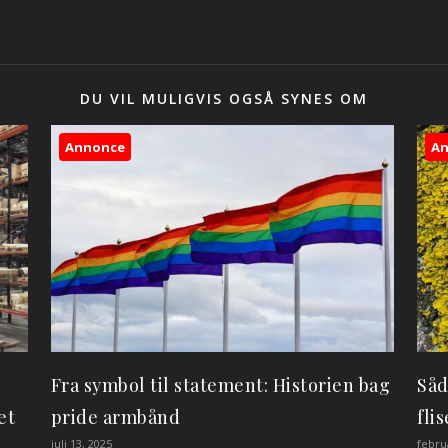
DU VIL MULIGVIS OGSÅ SYNES OM
Annonce
A
Fra symbol til statement: Historien bag
Såd
et
pride armbånd
fli
juli 13, 2025
febru