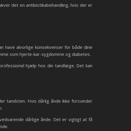
æver det en antibiotikabehandling, hvis der er
an have alvorlige konsekvenser for både dine
domme som hjerte-kar-sygdomme og diabetes.
rofessionel hjælp hos din tandlæge. Det kan
r tandsten. Hvis dårlig ånde ikke forsvinder
n.
edvarende dårlige ånde. Det er vigtigt at få
ånde.