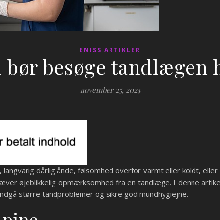
ENISS ARTIKLER
u bør besøge tandlægen 
november 25, 2024
langvarig dårlig ånde, følsomhed overfor varmt eller koldt, eller
æver øjeblikkelig opmærksomhed fra en tandlæge. I denne artikel 
 undgå større tandproblemer og sikre god mundhygiejne.
dpine