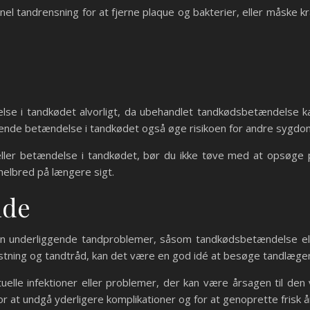
nel tandrensning for at fjerne plaque og bakterier, eller måske kr
else i tandkødet alvorligt, da ubehandlet tandkødsbetændelse k
rende betændelse i tandkødet også øge risikoen for andre syg
ler betændelse i tandkødet, bør du ikke tøve med at opsøge p
helbred på længere sigt.
nde
n underliggende tandproblemer, såsom tandkødsbetændelse elle
tning og tandtråd, kan det være en god idé at besøge tandlæge
le infektioner eller problemer, der kan være årsagen til den v
r at undgå yderligere komplikationer og for at genoprette frisk 