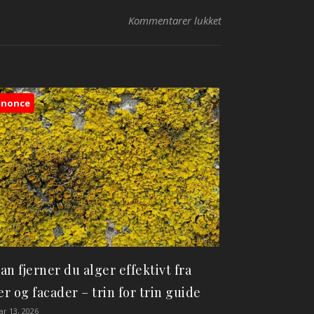
til 5 tegn på at du 
Kommentarer lukket
nnonce
an fjerner du alger effektivt fra
ser og facader – trin for trin guide
ar 13, 2026