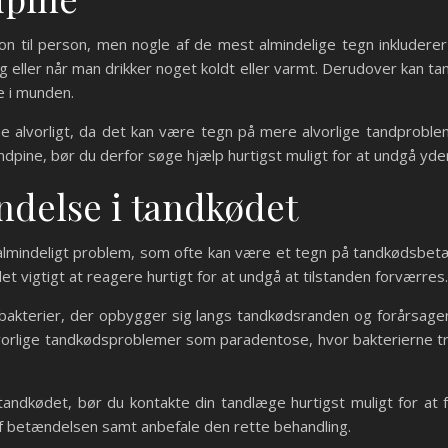
n til person, men nogle af de mest almindelige tegn inkluderer 
 eller når man drikker noget koldt eller varmt. Derudover kan ta
e i munden.
e alvorligt, da det kan være tegn på mere alvorlige tandprobl
pine, bør du derfor søge hjælp hurtigst muligt for at undgå yder
ndelse i tandkødet
lmindeligt problem, som ofte kan være et tegn på tandkødsbetæn
t vigtigt at reagere hurtigt for at undgå at tilstanden forværres.
kterier, der opbygger sig langs tandkødsranden og forårsager 
e alvorlige tandkødsproblemer som paradentose, hvor bakterierne
andkødet, bør du kontakte din tandlæge hurtigst muligt for at 
 betændelsen samt anbefale den rette behandling.